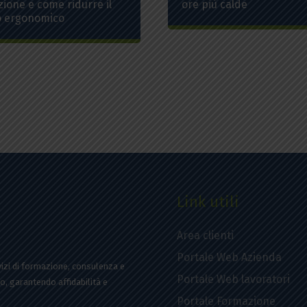
zione e come ridurre il
ore più calde
o ergonomico
Link utili
Area clienti
Portale Web Azienda
rvizi di formazione, consulenza e
Portale Web lavoratori
o, garantendo affidabilità e
Portale Formazione