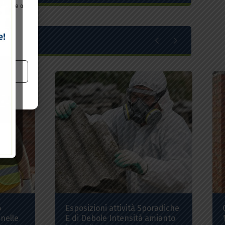
gazione o
oni
o
Esposizioni attività Sporadiche
 nelle
E di Debole Intensità amianto