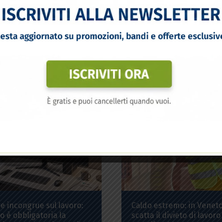
 queste tecnologie ci consentirà di elaborare dati quali il comportamento di navi
voci su questo sito. Il mancato consenso o la revoca del consenso possono influire
nte su alcune caratteristiche e funzioni.
rvizi
Accetta
Nega
Gestisci opzi
Cookie Policy
Privacy Policy
e incongrue sul lavoro:
Caldo estremo: in Venet
 è obbligatoria la
scatta il divieto di lavoro