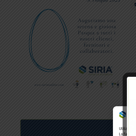
Utilizziam
Lo facciam