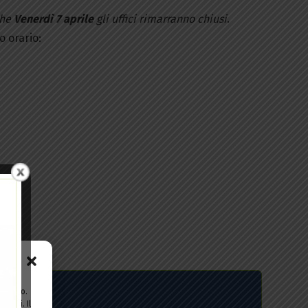
che
Venerdì 7 aprile
gli uffici rimarranno chiusi
.
to orario:
ositivo.
zzati. Il