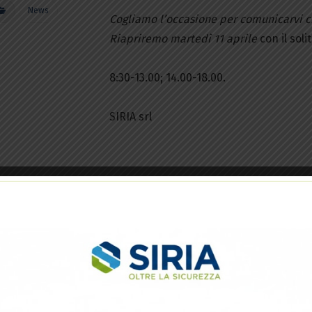
News
Cogliamo l’occasione per comunicarvi 
Riapriremo martedì 11 aprile
con il soli
8:30-13.00; 14.00-18.00.
SIRIA srl
Gestisci la tua privacy
o tecnologie come i cookie per memorizzare e/o accedere alle informazioni del disp
o per migliorare l'esperienza di navigazione e per mostrare annunci (non) personali