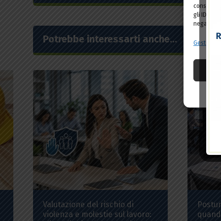
consenso a
gli ID uni
negativame
Potrebbe interessarti anche...
Gestisci se
Valutazione del rischio di
Postur
violenza e molestie sul lavoro:
quando