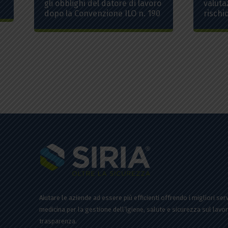
gli obblighi del datore di lavoro
valuta
dopo la Convenzione ILO n. 190
rischi
Aiutare le aziende ad essere più efficienti offrendo i migliori se
medicina per la gestione dell’igiene, salute e sicurezza sul lavor
trasparenza.