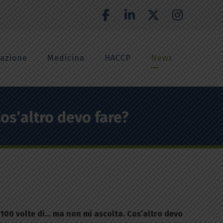
azione
Medicina
HACCP
News
Cos’altro devo fare?
 100 volte di… ma non mi ascolta. Cos’altro devo